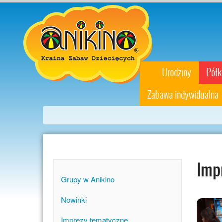
Urodziny
Półk
Zabawa indywidualna
Imp
Grupy w Anikino
Nowinki
Imprezy tematyczne