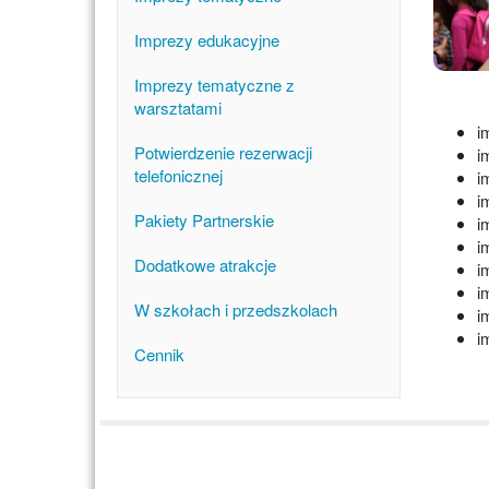
Imprezy edukacyjne
Imprezy tematyczne z
warsztatami
i
Potwierdzenie rezerwacji
i
telefonicznej
i
i
Pakiety Partnerskie
i
i
Dodatkowe atrakcje
i
i
W szkołach i przedszkolach
i
i
Cennik