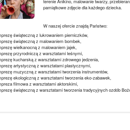
terenie Anikino, malowanie twarzy, przebieran
pamiątkowe zdjęcie dla każdego dziecka.
W naszej ofercie znajdą Państwo:
mprezę świąteczną z lukrowaniem pierniczków,
mprezę świąteczną z malowaniem bombek,
mprezę wielkanocną z malowaniem jajek,
mprezę przyrodniczą z warsztatami leśnymi,
mprezę kucharską z warsztatami zdrowego jedzenia,
mprezę artystyczną z warsztatami plastycznymi,
mprezę muzyczną z warsztatami tworzenia instrumentów,
mprezę ekologiczną z warsztatami tworzenia eko-zabawek,
mpreza filmowa z warsztatami aktorskimi,
mprezę świąteczną z warsztatami tworzenia tradycyjnych ozdób Bo