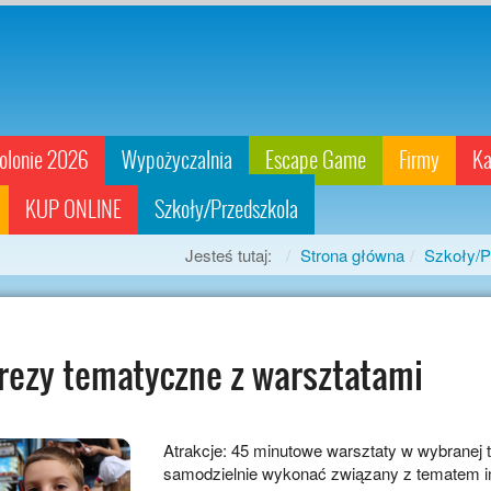
olonie 2026
Wypożyczalnia
Escape Game
Firmy
Ka
KUP ONLINE
Szkoły/Przedszkola
Jesteś tutaj:
Strona główna
Szkoły/P
rezy tematyczne z warsztatami
Atrakcje: 45 minutowe warsztaty w wybranej 
samodzielnie wykonać związany z tematem i